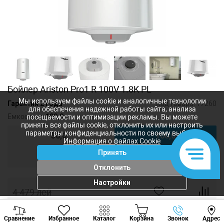
Бойлер Ariston Pro1 R 100V 1.8K PL
Мы используем файлы cookie и аналогичные технологии
Гарантия 2 года
Код товара:
17260
для обеспечения надежной работы сайта, анализа
Емкость, л:
100,0
посещаемости и оптимизации рекламы. Вы можете
принять все файлы cookie, отклонить их или настроить
параметры конфиденциальности по своему выбору.
50,0
100,0
Информация о файлах Cookie
Принять
150,0
Отклонить
Настройки
4 479
лей
3 999
лей
-
+
Viber
Whatsapp
Tele
Сравнение
Избранное
Каталог
Корзина
Звонок
Адрес
+373