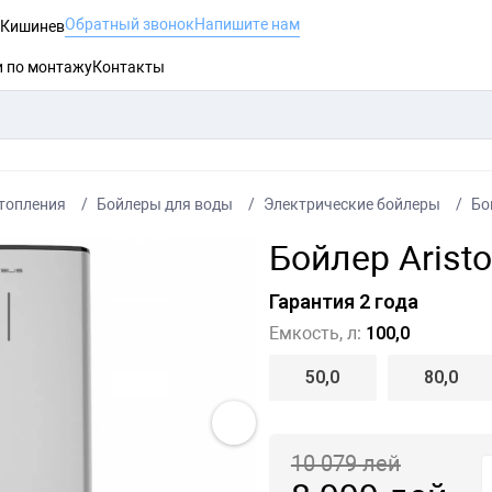
Обратный звонок
Напишите нам
, Кишинев
и по монтажу
Контакты
топления
Бойлеры для воды
Электрические бойлеры
Бо
Бойлер Arist
Гарантия 2 года
Емкость, л:
100,0
50,0
80,0
10 079
лей