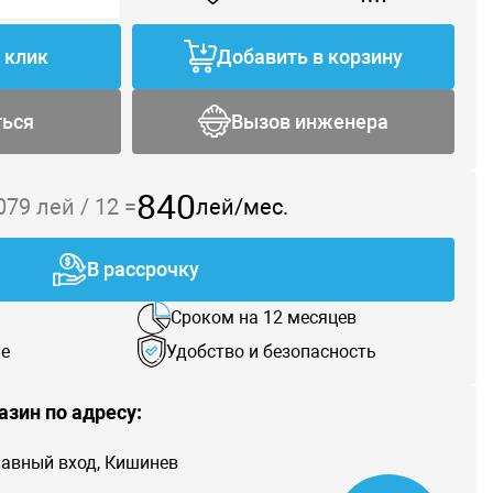
1 клик
Добавить в корзину
ться
Вызов инженера
840
 079
лей /
12
=
лей/мес.
В рассрочку
Сроком на 12 месяцев
е
Удобство и безопасность
азин по адресу:
главный вход, Кишинев