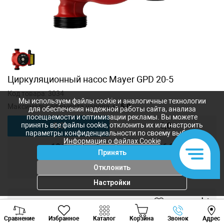
Циркуляционный насос Mayer GPD 20-5
Код товара:
3034
Мы используем файлы cookie и аналогичные технологии
Максимальная высота напора, м:
5,0
для обеспечения надежной работы сайта, анализа
посещаемости и оптимизации рекламы. Вы можете
5,0
6,0
принять все файлы cookie, отклонить их или настроить
параметры конфиденциальности по своему выбору.
Информация о файлах Cookie
10,0
16,0
Принять
20,0
Отклонить
Настройки
1 788
лей
Viber
Whatsapp
Tele
1 484
лей
-
+
Сравнение
Избранное
Каталог
Корзина
Звонок
Адрес
+373