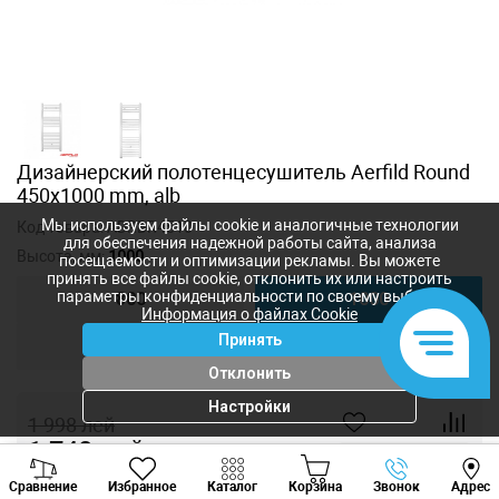
Дизайнерский полотенцесушитель Aerfild Round
450x1000 mm, alb
Мы используем файлы cookie и аналогичные технологии
Код товара:
ADRBR4510
для обеспечения надежной работы сайта, анализа
Высота, мм:
1000
посещаемости и оптимизации рекламы. Вы можете
принять все файлы cookie, отклонить их или настроить
параметры конфиденциальности по своему выбору.
800
1000
Информация о файлах Cookie
Принять
1200
Отклонить
Настройки
1 998
лей
1 748
лей
-
+
Viber
Whatsapp
Tele
Сравнение
Избранное
Каталог
Корзина
Звонок
Адрес
+373