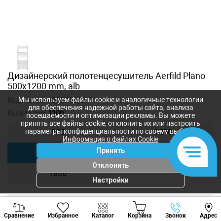
Дизайнерский полотенцесушитель Aerfild Plano
500x1200 mm, alb
Мы используем файлы cookie и аналогичные технологии
Код товара:
ADRBP5012
для обеспечения надежной работы сайта, анализа
Высота, мм:
1200
посещаемости и оптимизации рекламы. Вы можете
принять все файлы cookie, отклонить их или настроить
параметры конфиденциальности по своему выбору.
800
1000
Информация о файлах Cookie
Принять
1200
1400
Отклонить
1800
Настройки
Viber
Whatsapp
Tele
2 118
лей
Сравнение
Избранное
Каталог
Корзина
Звонок
Адрес
1 853
лей
+373