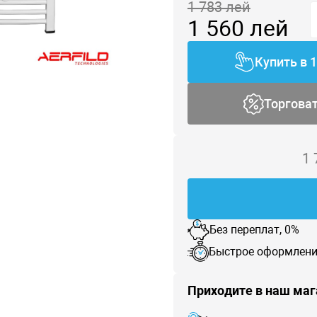
1 783
лей
1 560
лей
Купить в 
Торгова
1
Без переплат, 0%
Быстрое оформлени
Приходите в наш маг