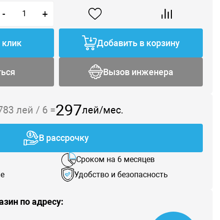
-
+
1 клик
Добавить в корзину
ться
Вызов инженера
297
 783
лей /
6
=
лей/мес.
В рассрочку
Сроком на 6 месяцев
е
Удобство и безопасность
азин по адресу: