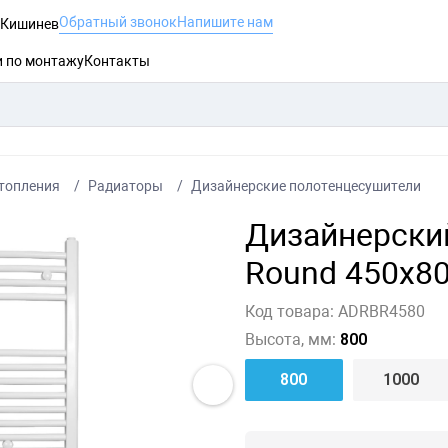
Обратный звонок
Напишите нам
, Кишинев
и по монтажу
Контакты
топления
Радиаторы
Дизайнерские полотенцесушители
Дизайнерский
Round 450x80
Код товара:
ADRBR4580
Высота, мм:
800
800
1000