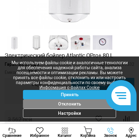
Электрический бойлер Atlantic OPro+ 80 L
Мы используем файлы cookie и аналогичные технологии
Гарантия 2 года
Код товара:
89532
для обеспечения надежной работы сайта, анализа
Емкость, л:
80,0
посещаемости и оптимизации рекламы. Вы можете
принять все файлы cookie, отклонить их или настроить
параметры конфиденциальности по своему выбору.
50,0
80,0
Информация о файлах Cookie
Принять
100,0
Отклонить
Настройки
3 562
лей
3 180
лей
-
+
Viber
Whatsapp
Tele
Сравнение
Избранное
Каталог
Корзина
Звонок
Адрес
+373