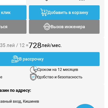
1 клик
Добавить в корзину
ться
Вызов инженера
728
735
лей /
12
=
лей/мес.
В рассрочку
Сроком на 12 месяцев
е
Удобство и безопасность
азин по адресу:
главный вход, Кишинев