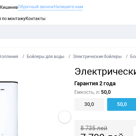
Обратный звонок
Напишите нам
, Кишинев
и по монтажу
Контакты
топления
Бойлеры для воды
Электрические бойлеры
Бо
Электрически
Гарантия 2 года
Емкость, л:
50,0
30,0
50,0
8 735
лей