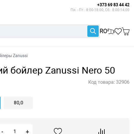
+373 69 83 44 42
Пн. - Пт.: 8:00-18:00, Сб.: 8:00-14:00
RO
йлеры Zanussi
й бойлер Zanussi Nero 50
Код товара:
32906
80,0
-
+