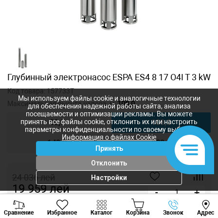
Глубинный электронасос ESPA ES4 8 17 O4I T 3 kW
Код товара:
157733T
Мы используем файлы cookie и аналогичные технологии
Максимальная высота напора, м:
108,0
для обеспечения надежной работы сайта, анализа
посещаемости и оптимизации рекламы. Вы можете
82,0
108,0
принять все файлы cookie, отклонить их или настроить
параметры конфиденциальности по своему выбору.
Информация о файлах Cookie
148,0
202,0
Принять
Отклонить
24 036
лей
Настройки
19 959
лей
-
+
Viber
Whatsapp
Tele
Купить в 1 клик
Сравнение
Избранное
Каталог
Корзина
Звонок
Адрес
+373