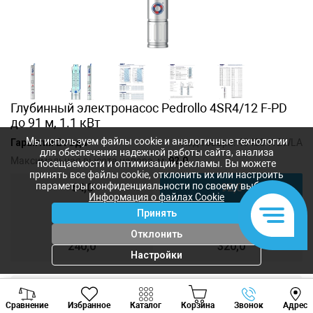
Глубинный электронасос Pedrollo 4SR4/12 F-PD
до 91 м, 1.1 кВт
Мы используем файлы cookie и аналогичные технологии
Гарантия 2 года
Код товара:
49480412WLA
для обеспечения надежной работы сайта, анализа
Максимальная высота напора, м:
92,0
посещаемости и оптимизации рекламы. Вы можете
принять все файлы cookie, отклонить их или настроить
параметры конфиденциальности по своему выбору.
64,0
92,0
Информация о файлах Cookie
Принять
120,0
172,0
Отклонить
240,0
320,0
Настройки
Viber
Whatsapp
Tele
14 297
лей
Сравнение
Избранное
Каталог
Корзина
Звонок
Адрес
11 871
лей
+373