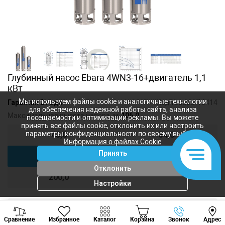
Глубинный насос Ebara 4WN3-16+двигатель 1,1
кВт
Мы используем файлы cookie и аналогичные технологии
Гарантия 2 года
Код товара:
16414
для обеспечения надежной работы сайта, анализа
Максимальная высота напора, м:
106,0
посещаемости и оптимизации рекламы. Вы можете
принять все файлы cookie, отклонить их или настроить
параметры конфиденциальности по своему выбору.
45,0
54,0
Информация о файлах Cookie
Принять
106,0
142,0
Отклонить
200,0
Настройки
Viber
Whatsapp
Tele
11 760
лей
Сравнение
Избранное
Каталог
Корзина
Звонок
Адрес
9 765
лей
+373