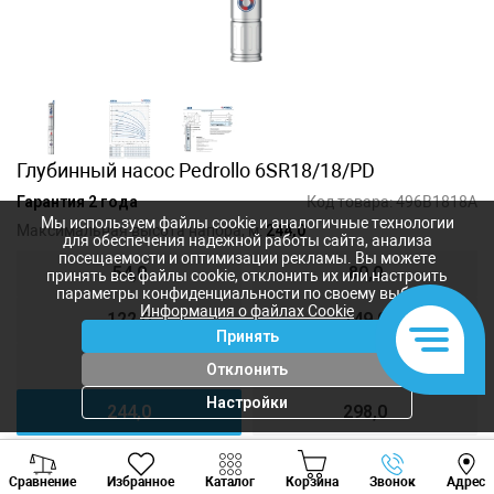
Глубинный насос Pedrollo 6SR18/18/PD
Гарантия 2 года
Код товара:
496B1818A
Мы используем файлы cookie и аналогичные технологии
Максимальная высота напора, м:
244,0
для обеспечения надежной работы сайта, анализа
посещаемости и оптимизации рекламы. Вы можете
54,0
80,0
принять все файлы cookie, отклонить их или настроить
параметры конфиденциальности по своему выбору.
Информация о файлах Cookie
122,0
149,0
Принять
176,0
203,0
Отклонить
Настройки
244,0
298,0
Viber
Whatsapp
Tele
Сравнение
Избранное
Каталог
Корзина
Звонок
Адрес
64 356
лей
+373