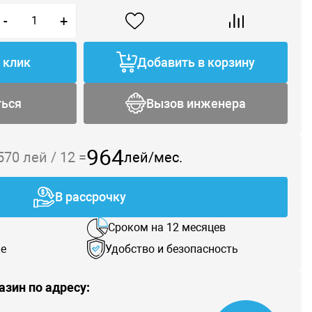
-
+
1 клик
Добавить в корзину
ться
Вызов инженера
964
 570
лей /
12
=
лей/мес.
В рассрочку
Сроком на 12 месяцев
е
Удобство и безопасность
азин по адресу: