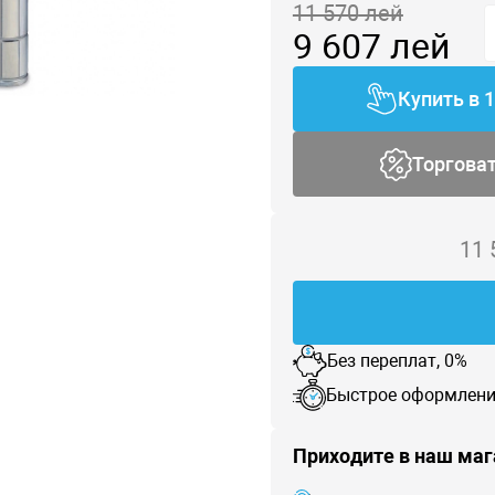
11 570
лей
9 607
лей
Купить в 
Торгова
11
Без переплат, 0%
Быстрое оформлени
Приходите в наш маг