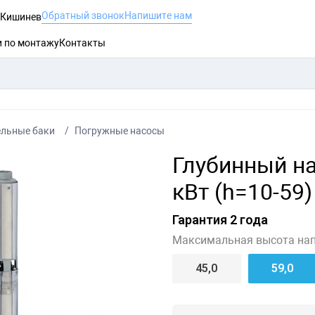
Обратный звонок
Напишите нам
, Кишинев
и по монтажу
Контакты
ельные баки
Погружные насосы
Глубинный на
кВт (h=10-59)
Гарантия 2 года
Максимальная высота нап
45,0
59,0