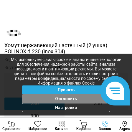
Хомут нержавеющий настенный (2 ушка)
SOLINOX d.230 (inox 304)
Мы используем файлы cookie и аналогичные технологии
Код товара:
SLXAK-230
для обеспечения надежной работы сайта, анализа
Внутренний диаметр, мм:
230
посещаемости и оптимизации рекламы. Вы можете
принять все файлы cookie, отклонить их или настроить
параметры конфиденциальности по своему выбору.
130
150
Информация о файлах Cookie
Принять
180
200
Отклонить
230
250
Настройки
300
Viber
Whatsapp
Tele
Сравнение
Избранное
Каталог
Корзина
Звонок
Адрес
+373