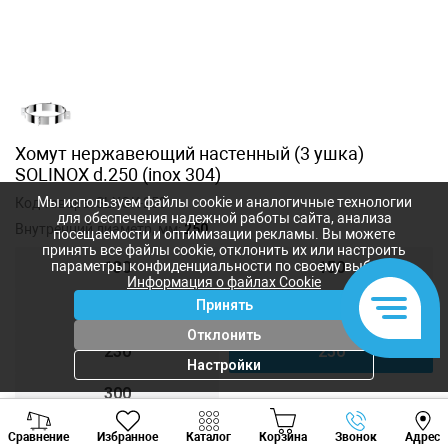
Хомут нержавеющий настенный (3 ушка)
SOLINOX d.250 (inox 304)
Мы используем файлы cookie и аналогичные технологии
Код товара:
SLXGK-250
для обеспечения надежной работы сайта, анализа
Внутренний диаметр, мм:
250
посещаемости и оптимизации рекламы. Вы можете
принять все файлы cookie, отклонить их или настроить
параметры конфиденциальности по своему выбору.
130
150
Информация о файлах Cookie
Принять
180
200
Отклонить
230
250
Настройки
300
Viber
Whatsapp
Tele
Сравнение
Избранное
Каталог
Корзина
Звонок
Адрес
+373