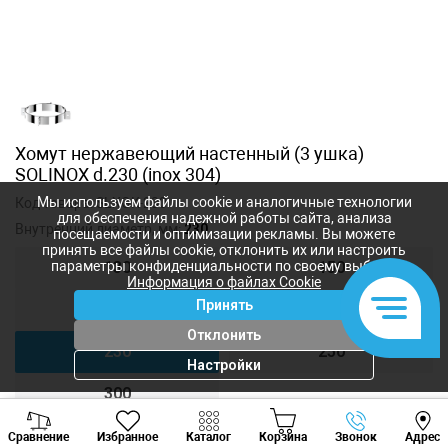
Хомут нержавеющий настенный (3 ушка)
SOLINOX d.230 (inox 304)
Мы используем файлы cookie и аналогичные технологии
Код товара:
SLXGK-230
для обеспечения надежной работы сайта, анализа
Внутренний диаметр, мм:
230
посещаемости и оптимизации рекламы. Вы можете
принять все файлы cookie, отклонить их или настроить
параметры конфиденциальности по своему выбору.
130
150
Информация о файлах Cookie
Принять
180
200
Отклонить
230
250
Настройки
300
Viber
Whatsapp
Tele
Сравнение
Избранное
Каталог
Корзина
Звонок
Адрес
+373