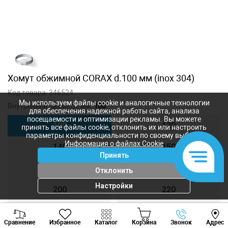
Хомут обжимной CORAX d.100 мм (inox 304)
Код товара:
346524
Мы используем файлы cookie и аналогичные технологии
Внутренний диаметр, мм:
100
для обеспечения надежной работы сайта, анализа
посещаемости и оптимизации рекламы. Вы можете
100
120
принять все файлы cookie, отклонить их или настроить
параметры конфиденциальности по своему выбору.
Информация о файлах Cookie
140
150
Принять
160
180
Отклонить
Настройки
200
220
230
240
Viber
Whatsapp
Tele
Сравнение
Избранное
Каталог
Корзина
Звонок
Адрес
+373