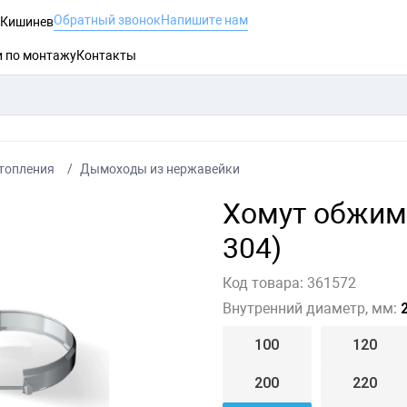
Обратный звонок
Напишите нам
, Кишинев
и по монтажу
Контакты
топления
Дымоходы из нержавейки
Хомут обжимн
304)
Код товара:
361572
Внутренний диаметр, мм:
2
100
120
200
220