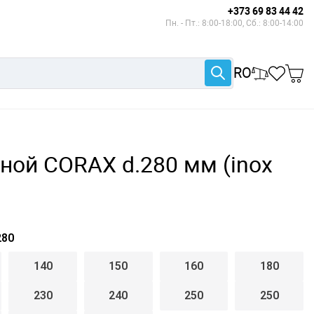
+373 69 83 44 42
Пн. - Пт.: 8:00-18:00, Сб.: 8:00-14:00
RO
ой CORAX d.280 мм (inox
80
140
150
160
180
230
240
250
250