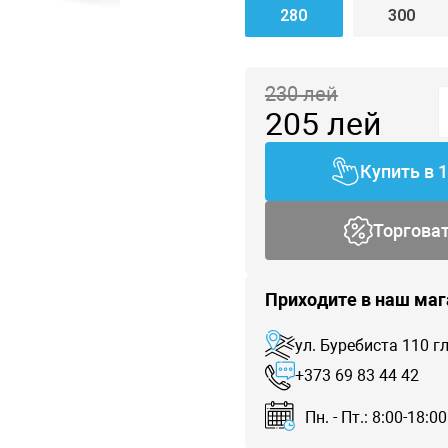
280
300
230
лей
205
лей
Купить в 
Торгова
Приходите в наш маг
ул. Буребиста 110 
+373 69 83 44 42
Пн. - Пт.: 8:00-18:00