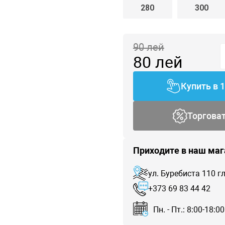
280
300
90
лей
80
лей
Купить в 
Торгова
Приходите в наш маг
ул. Буребиста 110 
+373 69 83 44 42
Пн. - Пт.: 8:00-18:00