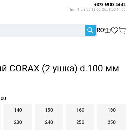
+373 69 83 44 42
Пн. - Пт.: 8:00-18:00, Сб.: 8:00-14:00
RO
й CORAX (2 ушка) d.100 мм
00
140
150
160
180
230
240
250
250