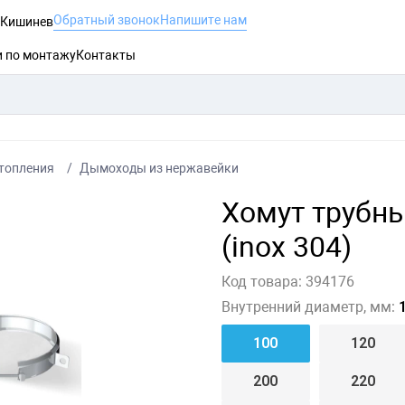
Обратный звонок
Напишите нам
, Кишинев
и по монтажу
Контакты
топления
Дымоходы из нержавейки
Хомут трубны
(inox 304)
Код товара:
394176
Внутренний диаметр, мм:
1
100
120
200
220