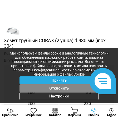
Хомут трубный CORAX (2 ушка) d.430 мм (inox
304)
Мы используем файлы cookie и аналогичные технологии
Код товара:
415494
для обеспечения надежной работы сайта, анализа
Внутренний диаметр, мм:
430
посещаемости и оптимизации рекламы. Вы можете
принять все файлы cookie, отклонить их или настроить
параметры конфиденциальности по своему выбору.
100
120
Информация о файлах Cookie
Принять
140
150
Отклонить
160
180
Настройки
200
220
Viber
Whatsapp
Tele
230
240
Сравнение
Избранное
Каталог
Корзина
Звонок
Адрес
+373