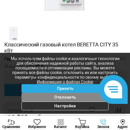
Классический газовый котел BERETTA CITY 35
кВт
Мы используем файлы cookie и аналогичные технологии
Гарантия 2 года
Код товара:
12919
для обеспечения надежной работы сайта, анализа
Мощность, кВт:
35,0
посещаемости и оптимизации рекламы. Вы можете
принять все файлы cookie, отклонить их или настроить
параметры конфиденциальности по своему выбору.
24,0
28,0
Информация о файлах Cookie
Принять
35,0
Отклонить
Настройки
20 608
лей
16 560
лей
-
+
Viber
Whatsapp
Tele
Сравнение
Избранное
Каталог
Корзина
Звонок
Адрес
+373