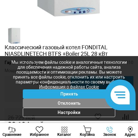
Классический газовый котел FONDITAL
NIASDLINETECH BTFS +Boiler 25L 28 кВт
Мы используем файлы cookie и аналогичные технологии
Гарантия 3 года
Код товара:
17010
для обеспечения надежной работы сайта, анализа
Мощность, кВт:
28,0
посещаемости и оптимизации рекламы. Вы можете
принять все файлы cookie, отклонить их или настроить
параметры конфиденциальности по своему выбору.
24,0
28,0
Информация о файлах Cookie
Принять
32,0
Отклонить
Настройки
26 729
лей
22 194
лей
-
+
Viber
Whatsapp
Tele
Сравнение
Избранное
Каталог
Корзина
Звонок
Адрес
+373