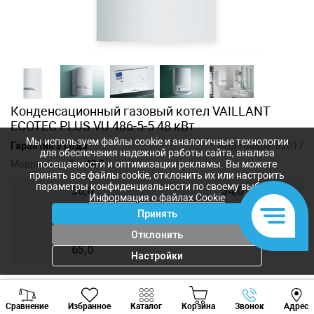
Конденсационный газовый котел VAILLANT
ECOTEC PLUS VU 486-5-5 48 кВт
Мы используем файлы cookie и аналогичные технологии
Гарантия 3 года
Код товара:
82017
для обеспечения надежной работы сайта, анализа
Мощность, кВт:
48,0
посещаемости и оптимизации рекламы. Вы можете
принять все файлы cookie, отклонить их или настроить
параметры конфиденциальности по своему выбору.
30,0
34,0
Информация о файлах Cookie
Принять
38,0
48,0
Отклонить
65,0
Настройки
Viber
Whatsapp
Tele
73 370
лей
Сравнение
Избранное
Каталог
Корзина
Звонок
Адрес
+373