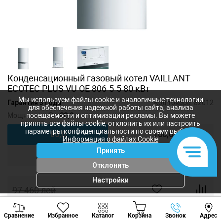
Конденсационный газовый котел VAILLANT
ECOTEC PLUS VU OE 806-5-5 80 кВт
Мы используем файлы cookie и аналогичные технологии
Гарантия 3 года
Код товара:
82012
для обеспечения надежной работы сайта, анализа
Мощность, кВт:
80,0
посещаемости и оптимизации рекламы. Вы можете
принять все файлы cookie, отклонить их или настроить
параметры конфиденциальности по своему выбору.
80,0
100,0
Информация о файлах Cookie
Принять
120,0
Отклонить
Настройки
97 460
лей
88 600
лей
-
+
Viber
Whatsapp
Tele
Сравнение
Избранное
Каталог
Корзина
Звонок
Адрес
+373