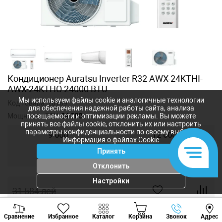
Кондиционер Auratsu Inverter R32 AWX-24KTHI-
AWX-24KTHO 24000 BTU
Мы используем файлы cookie и аналогичные технологии
Код товара:
28189
для обеспечения надежной работы сайта, анализа
Мощность, BTU:
24 000
посещаемости и оптимизации рекламы. Вы можете
принять все файлы cookie, отклонить их или настроить
параметры конфиденциальности по своему выбору.
9 000
12 000
Информация о файлах Cookie
Принять
18 000
24 000
Отклонить
Настройки
31 584
лей
15 792
лей
-
+
Viber
Whatsapp
Tele
Сравнение
Избранное
Каталог
Корзина
Звонок
Адрес
+373