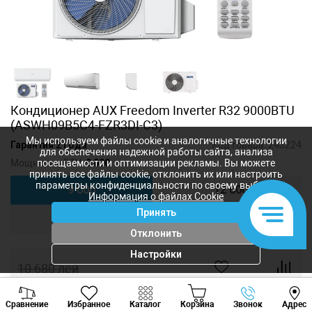
Кондиционер AUX Freedom Inverter R32 9000BTU
(ASWH09B5C4-FZR3DI-C3)
Мы используем файлы cookie и аналогичные технологии
Гарантия 2 года
Код товара:
243224
для обеспечения надежной работы сайта, анализа
Мощность, BTU:
9 000
посещаемости и оптимизации рекламы. Вы можете
принять все файлы cookie, отклонить их или настроить
параметры конфиденциальности по своему выбору.
9 000
12 000
Информация о файлах Cookie
Принять
18 000
24 000
Отклонить
Настройки
10 680
лей
7 120
лей
-
+
Viber
Whatsapp
Tele
Сравнение
Избранное
Каталог
Корзина
Звонок
Адрес
+373