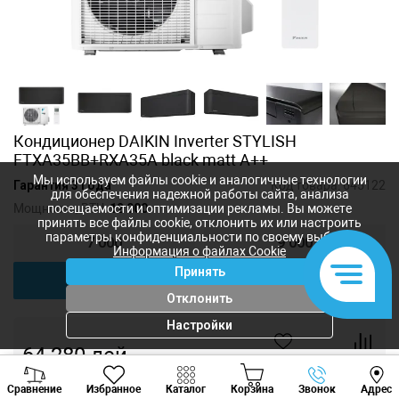
Кондиционер DAIKIN Inverter STYLISH
FTXA35BB+RXA35A black matt A++
Мы используем файлы cookie и аналогичные технологии
Гарантия 3 года
Код товара:
645122
для обеспечения надежной работы сайта, анализа
Мощность, BTU:
12 000
посещаемости и оптимизации рекламы. Вы можете
принять все файлы cookie, отклонить их или настроить
параметры конфиденциальности по своему выбору.
7 000
9 000
Информация о файлах Cookie
Принять
12 000
18 000
Отклонить
Настройки
64 280
лей
-
+
Viber
Whatsapp
Tele
Сравнение
Избранное
Каталог
Корзина
Звонок
Адрес
+373