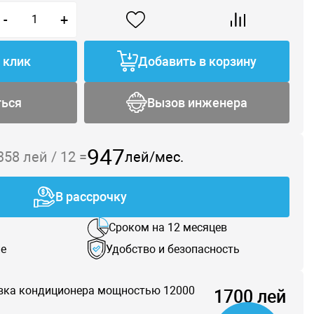
-
+
1 клик
Добавить в корзину
ться
Вызов инженера
947
 358
лей /
12
=
лей/мес.
В рассрочку
Сроком на 12 месяцев
е
Удобство и безопасность
вка кондиционера мощностью 12000
1700 лей