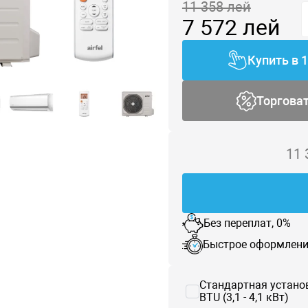
11 358
лей
7 572
лей
Купить в 
Торгова
11
Без переплат, 0%
Быстрое оформлени
Стандартная устано
BTU (3,1 - 4,1 кВт)