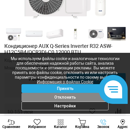
Кондиционер AUX Q-Series Inverter R32 ASW-
H12C5B4/QCR3DI-C0 12000 BTU
Мы используем файлы cookie и аналогичные технологии
Код товара:
255428
для обеспечения надежной работы сайта, анализа
Мощность, BTU:
12 000
посещаемости и оптимизации рекламы. Вы можете
принять все файлы cookie, отклонить их или настроить
параметры конфиденциальности по своему выбору.
9 000
12 000
Информация о файлах Cookie
Принять
18 000
24 000
Отклонить
Настройки
10 151
лей
5 921
лей
-
+
Viber
Whatsapp
Tele
Сравнение
Избранное
Каталог
Корзина
Звонок
Адрес
+373