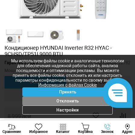
Кондиционер HYUNDAI Inverter R32 HYAC -
9CHSD/TP51I 9000 BTU
Мы используем файлы cookie и аналогичные технологии
Гарантия 2 года
Код товара:
22782
для обеспечения надежной работы сайта, анализа
Мощность, BTU:
9 000
посещаемости и оптимизации рекламы. Вы можете
принять все файлы cookie, отклонить их или настроить
параметры конфиденциальности по своему выбору.
9 000
12 000
Информация о файлах Cookie
Принять
18 000
24 000
Отклонить
Настройки
8 999
лей
8 099
лей
-
+
Viber
Whatsapp
Tele
Сравнение
Избранное
Каталог
Корзина
Звонок
Адрес
+373