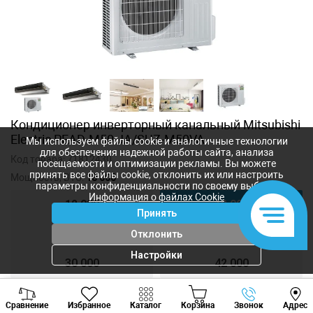
Кондиционер инверторный канальный Mitsubishi
Electric PEAD-M50 JA/SUZ-M50VA
Мы используем файлы cookie и аналогичные технологии
для обеспечения надежной работы сайта, анализа
Код товара:
71812430
посещаемости и оптимизации рекламы. Вы можете
принять все файлы cookie, отклонить их или настроить
Мощность, BTU:
18 000
параметры конфиденциальности по своему выбору.
Информация о файлах Cookie
12 000
18 000
Принять
21 000
24 000
Отклонить
Настройки
30 000
42 000
Viber
Whatsapp
Tele
48 000
Сравнение
Избранное
Каталог
Корзина
Звонок
Адрес
+373