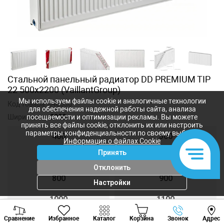
Стальной панельный радиатор DD PREMIUM TIP
22 500x2200 (VaillantGroup)
Мы используем файлы cookie и аналогичные технологии
Код товара:
840036
для обеспечения надежной работы сайта, анализа
Ширина, мм:
2200
посещаемости и оптимизации рекламы. Вы можете
принять все файлы cookie, отклонить их или настроить
параметры конфиденциальности по своему выбору.
400
500
Информация о файлах Cookie
Принять
600
700
Отклонить
800
900
Настройки
1000
1100
Viber
Whatsapp
Tele
Сравнение
Избранное
Каталог
Корзина
Звонок
Адрес
1200
1300
+373