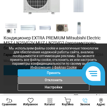
Кондиционер EXTRA PREMIUM Mitsubishi Electric
MSZ-LN25VG2V MUZ-LN25VG2 (перламутрово-
белый)
Мы используем файлы cookie и аналогичные технологии
для обеспечения надежной работы сайта, анализа
Гарантия 7 лет
Код товара:
18266
посещаемости и оптимизации рекламы. Вы можете
принять все файлы cookie, отклонить их или настроить
Мощность, BTU:
9 000
параметры конфиденциальности по своему выбору.
Информация о файлах Cookie
9 000
12 000
Принять
18 000
24 000
Отклонить
Настройки
49 140
лей
Viber
Whatsapp
Tele
-
+
Сравнение
Избранное
Каталог
Корзина
Звонок
Адрес
+373