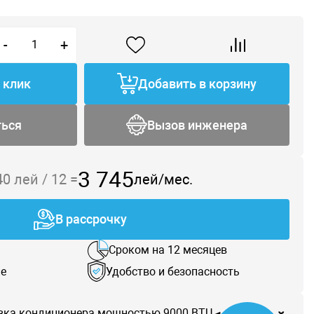
-
+
1 клик
Добавить в корзину
ться
Вызов инженера
3 745
40
лей /
12
=
лей/мес.
В рассрочку
Сроком на 12 месяцев
е
Удобство и безопасность
вка кондиционера мощностью 9000 BTU