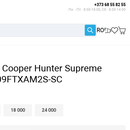
+373 68 55 82 55
Пн. - Пт.: 8:00-18:00, Сб.: 8:00-14:00
RO
Сooper Hunter Supreme
S09FTXAM2S-SC
18 000
24 000