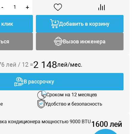
-
+
1 клик
Добавить в корзину
ться
Вызов инженера
2 148
76
лей /
12
=
лей/мес.
В рассрочку
Сроком на 12 месяцев
е
Удобство и безопасность
вка кондиционера мощностью 9000 BTU
1600 лей