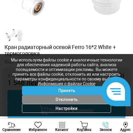
Кран радиаторный осевой Ferro 16*2 White +
термоголовка
Мы используем файлы cookie и аналогичные технологии
Код товара:
1069
для обеспечения надежной работы сайта, анализа
посещаемости и оптимизации рекламы. Вы можете
принять все файлы cookie, отклонить их или настроить
1 770
лей
параметры конфиденциальности по своему выбору.
1 548
лей
Информация о файлах Cookie
-
+
Принять
Купить в 1 клик
Отклонить
Настройки
Добавить в корзину
Viber
Whatsapp
Tele
Торговаться
Сравнение
Избранное
Каталог
Корзина
Звонок
Адрес
+373