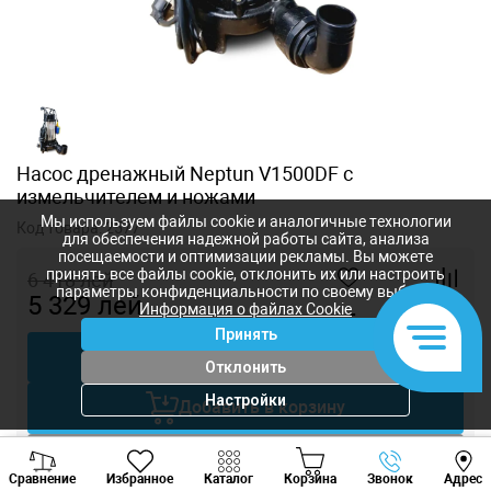
Насос дренажный Neptun V1500DF с
измельчителем и ножами
Мы используем файлы cookie и аналогичные технологии
Код товара:
2577
для обеспечения надежной работы сайта, анализа
посещаемости и оптимизации рекламы. Вы можете
принять все файлы cookie, отклонить их или настроить
6 418
лей
параметры конфиденциальности по своему выбору.
5 329
лей
Информация о файлах Cookie
-
+
Принять
Купить в 1 клик
Отклонить
Настройки
Добавить в корзину
Viber
Whatsapp
Tele
Торговаться
Сравнение
Избранное
Каталог
Корзина
Звонок
Адрес
+373