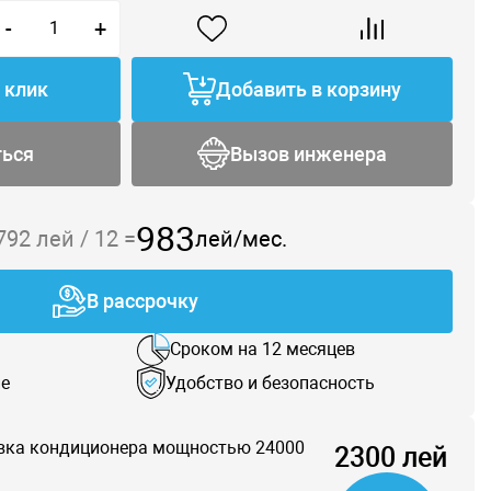
-
+
1 клик
Добавить в корзину
ться
Вызов инженера
983
 792
лей /
12
=
лей/мес.
В рассрочку
Сроком на 12 месяцев
е
Удобство и безопасность
вка кондиционера мощностью 24000
2300 лей