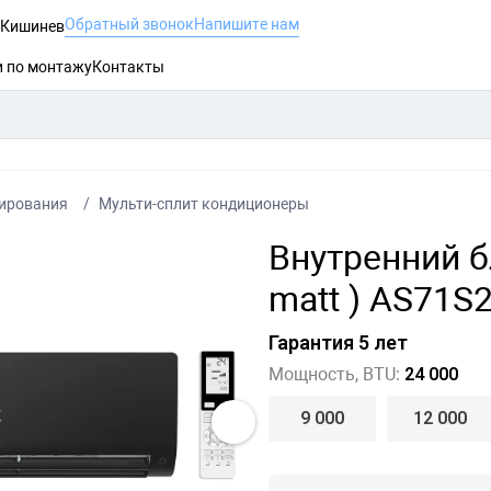
Обратный звонок
Напишите нам
, Кишинев
и по монтажу
Контакты
ирования
Мульти-сплит кондиционеры
Внутренний б
matt ) AS71S
Гарантия 5 лет
Мощность, BTU:
24 000
9 000
12 000