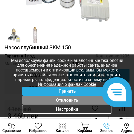
Насос глубинный SKM 150
Гарантия 1 год
Код товара:
1205
Мы используем файлы cookie и аналогичные технологии
Максимальная высота напора, м:
100,0
для обеспечения надежной работы сайта, анализа
посещаемости и оптимизации рекламы. Вы можете
60,0
100,0
принять все файлы cookie, отклонить их или настроить
параметры конфиденциальности по своему выбору.
Информация о файлах Cookie
138,0
Принять
Отклонить
4 166
лей
Настройки
3 460
лей
-
+
Viber
Whatsapp
Tele
Купить в 1 клик
Сравнение
Избранное
Каталог
Корзина
Звонок
Адрес
+373