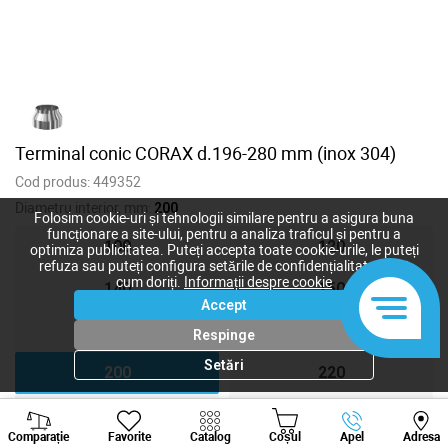
Terminal conic CORAX d.196-280 mm (inox 304)
Cod produs:
449352
Diametru interior, mm:
200
Folosim cookie-uri și tehnologii similare pentru a asigura buna
funcționare a site-ului, pentru a analiza traficul și pentru a
100
120
optimiza publicitatea. Puteți accepta toate cookie-urile, le puteți
refuza sau puteți configura setările de confidențialitate după
cum doriți.
Informații despre cookie
140
150
Accept
160
180
Respinge
Setări
200
220
250
300
Viber
Whatsapp
Tele
Comparație
Favorite
Catalog
Coșul
Apel
Adresa
+373