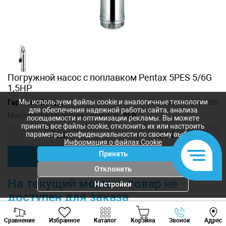
Погружной насос с поплавком Pentax 5PES 5/6G
1,5HP
Мы используем файлы cookie и аналогичные технологии
Гарантия 2 года
Код товара:
2022085
для обеспечения надежной работы сайта, анализа
Максимальная высота напора, м:
70,0
посещаемости и оптимизации рекламы. Вы можете
принять все файлы cookie, отклонить их или настроить
параметры конфиденциальности по своему выбору.
56,0
56,0
Информация о файлах Cookie
Принять
70,0
Отклонить
На текущий момент товар не
Настройки
доступен для заказа
Viber
Whatsapp
Tele
Описание
Сравнение
Избранное
Каталог
Корзина
Звонок
Адрес
+373