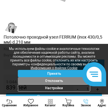
Потолочно проходной узел FERRUM (inox 430/0,5
мм) d.210 мм
Мы используем файлы cookie и аналогичные технологии
Код товара:
f3313
для обеспечения надежной работы сайта, анализа
Внутренний диаметр, мм:
210
посещаемости и оптимизации рекламы. Вы можете
принять все файлы cookie, отклонить их или настроить
параметры конфиденциальности по своему выбору.
200
210
Информация о файлах Cookie
Принять
Отклонить
1 044
лей
839
лей
Настройки
-
+
Купить в 1 клик
Viber
Whatsapp
Tele
Сравнение
Избранное
Каталог
Корзина
Звонок
Адрес
+373