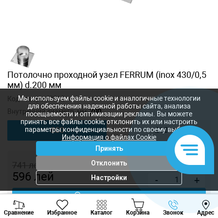
Потолочно проходной узел FERRUM (inox 430/0,5
мм) d.200 мм
Мы используем файлы cookie и аналогичные технологии
Код товара:
f3312
для обеспечения надежной работы сайта, анализа
Внутренний диаметр, мм:
200
посещаемости и оптимизации рекламы. Вы можете
принять все файлы cookie, отклонить их или настроить
параметры конфиденциальности по своему выбору.
200
210
Информация о файлах Cookie
Принять
Отклонить
741
лей
596
лей
Настройки
-
+
Купить в 1 клик
Viber
Whatsapp
Tele
Сравнение
Избранное
Каталог
Корзина
Звонок
Адрес
+373