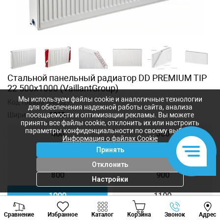
Стальной панельный радиатор DD PREMIUM TIP
22 500x1000 (VaillantGroup)
Мы используем файлы cookie и аналогичные технологии
Код товара:
840027
для обеспечения надежной работы сайта, анализа
Ширина, мм:
1000
посещаемости и оптимизации рекламы. Вы можете
принять все файлы cookie, отклонить их или настроить
параметры конфиденциальности по своему выбору.
400
500
Информация о файлах Cookie
Принять
600
700
Отклонить
800
900
Настройки
1000
1100
Viber
Whatsapp
Tele
Сравнение
Избранное
Каталог
Корзина
Звонок
Адрес
1200
1300
+373