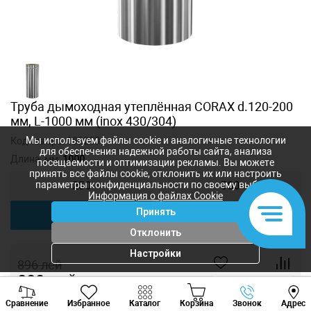
Труба дымоходная утеплённая CORAX d.120-200
мм, L-1000 мм (inox 430/304)
Мы используем файлы cookie и аналогичные технологии
Код товара:
182250
для обеспечения надежной работы сайта, анализа
Длина, мм:
1000
посещаемости и оптимизации рекламы. Вы можете
принять все файлы cookie, отклонить их или настроить
параметры конфиденциальности по своему выбору.
250
500
Информация о файлах Cookie
Принять
1000
Отклонить
Настройки
896
лей
800
лей
-
+
Viber
Whatsapp
Tele
Сравнение
Избранное
Каталог
Корзина
Звонок
Адрес
+373