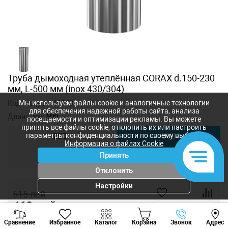
Труба дымоходная утеплённая CORAX d.150-230
мм, L-500 мм (inox 430/304)
Мы используем файлы cookie и аналогичные технологии
Код товара:
169710
для обеспечения надежной работы сайта, анализа
Длина, мм:
500
посещаемости и оптимизации рекламы. Вы можете
принять все файлы cookie, отклонить их или настроить
параметры конфиденциальности по своему выбору.
250
500
Информация о файлах Cookie
Принять
1000
Отклонить
Настройки
515
лей
460
лей
-
+
Viber
Whatsapp
Tele
Сравнение
Избранное
Каталог
Корзина
Звонок
Адрес
+373