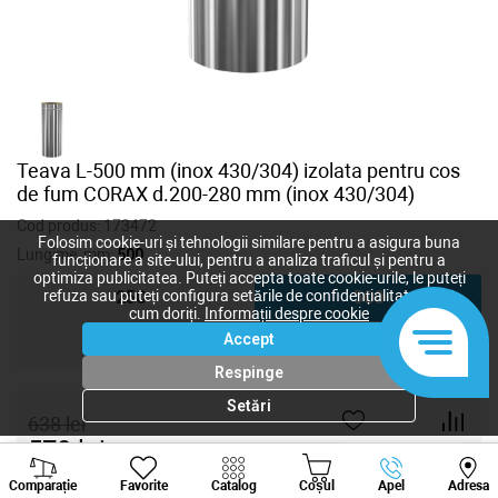
Teava L-500 mm (inox 430/304) izolata pentru cos
de fum CORAX d.200-280 mm (inox 430/304)
Cod produs:
173472
Folosim cookie-uri și tehnologii similare pentru a asigura buna
Lungime, mm:
500
funcționare a site-ului, pentru a analiza traficul și pentru a
optimiza publicitatea. Puteți accepta toate cookie-urile, le puteți
refuza sau puteți configura setările de confidențialitate după
250
500
cum doriți.
Informații despre cookie
Accept
1000
Respinge
Setări
638
lei
570
lei
-
+
Viber
Whatsapp
Tele
Comparație
Favorite
Catalog
Coșul
Apel
Adresa
+373