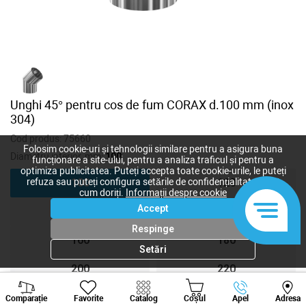
Unghi 45° pentru cos de fum CORAX d.100 mm (inox
304)
Cod produs:
75660
Folosim cookie-uri și tehnologii similare pentru a asigura buna
Diametru interior, mm:
100
funcționare a site-ului, pentru a analiza traficul și pentru a
optimiza publicitatea. Puteți accepta toate cookie-urile, le puteți
refuza sau puteți configura setările de confidențialitate după
100
120
cum doriți.
Informații despre cookie
Accept
140
150
Respinge
160
180
Setări
200
220
Viber
Whatsapp
Tele
250
300
Comparație
Favorite
Catalog
Coșul
Apel
Adresa
+373