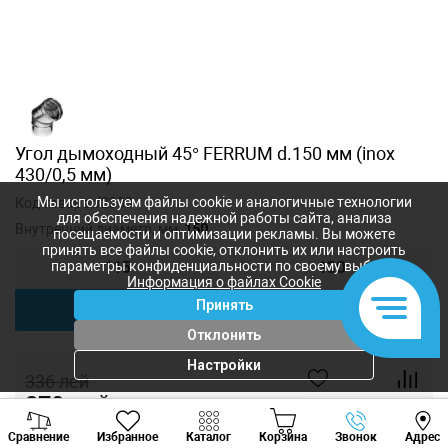
Угол дымоходный 45° FERRUM d.150 мм (inox
430/0,5 мм)
Мы используем файлы cookie и аналогичные технологии
Код товара:
f2309
для обеспечения надежной работы сайта, анализа
Внутренний диаметр, мм:
150
посещаемости и оптимизации рекламы. Вы можете
принять все файлы cookie, отклонить их или настроить
параметры конфиденциальности по своему выбору.
115
130
Информация о файлах Cookie
Принять
150
Отклонить
Настройки
336
лей
270
лей
-
+
Viber
Whatsapp
Tele
Сравнение
Избранное
Каталог
Корзина
Звонок
Адрес
+373