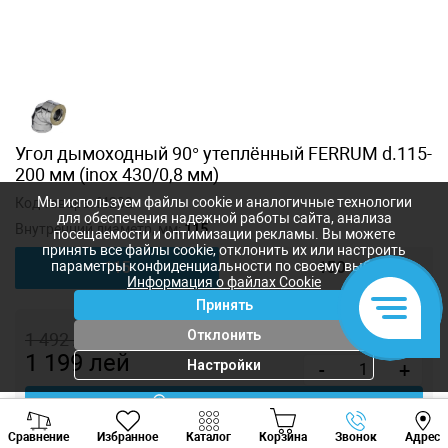
Угол дымоходный 90° утеплённый FERRUM d.115-
200 мм (inox 430/0,8 мм)
Мы используем файлы cookie и аналогичные технологии
Код товара:
f4232
для обеспечения надежной работы сайта, анализа
Внутренний диаметр, мм:
115
посещаемости и оптимизации рекламы. Вы можете
принять все файлы cookie, отклонить их или настроить
параметры конфиденциальности по своему выбору.
115
150
Информация о файлах Cookie
Принять
Отклонить
1 492
лей
1 199
лей
Настройки
-
+
Купить в 1 клик
Viber
Whatsapp
Tele
Сравнение
Избранное
Каталог
Корзина
Звонок
Адрес
+373